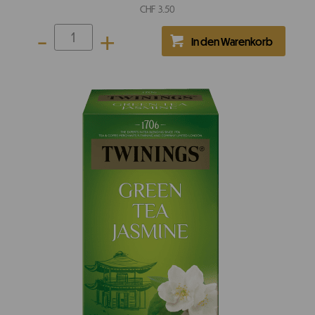
CHF
3.50
-
+