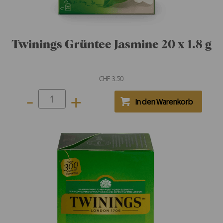
Twinings Grüntee Jasmine 20 x 1.8 g
CHF
3.50
-
+