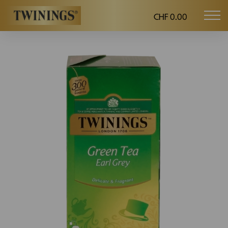
CHF 0.00
Mob
Twinings.ch
navi