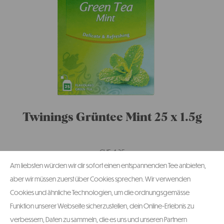
Twinings Grüntee Mint 25 x 1.5g
CHF
4.35
Am liebsten würden wir dir sofort einen entspannenden Tee anbieten,
-
+
aber wir müssen zuerst über Cookies sprechen. Wir verwenden
Cookies und ähnliche Technologien, um die ordnungsgemässe
Funktion unserer Webseite sicherzustellen, dein Online-Erlebnis zu
verbessern, Daten zu sammeln, die es uns und unseren Partnern