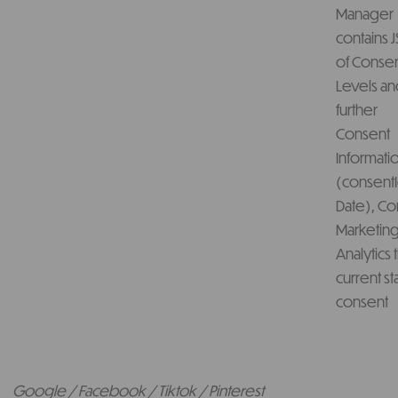
Manager
contains 
of Conse
Levels a
further
Consent
Informatio
(consentI
Date), Co
Marketing
Analytics 
current st
consent
Google / Facebook / Tiktok / Pinterest