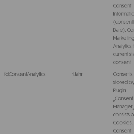
Consent
Informatio
(consentI
Date), Co
Marketing
Analytics 
current st
consent
fdConsentAnalytics
1 Jahr
Conset is
stored by
Plugin
„Consent
Manager„
consists o
Cookies.
Consent