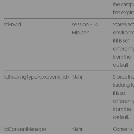
the camp
has expir
fdEnvld
session + 30
Stores ac
Minuten
environm
if it is set
differentl
from the
default
fdTrackingType<property_id>
1 Jahr
Stores th
tracking t
it is set
differentl
from the
default.
fdConsentManager
1 Jahr
Conset is