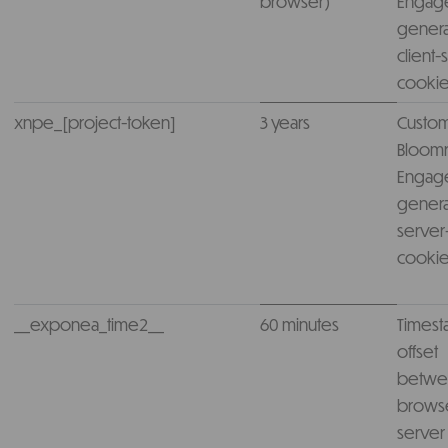
browser)
Engag
gener
client-
cooki
xnpe_[project-token]
3 years
Custom
Bloom
Engag
gener
server
cooki
__exponea_time2__
60 minutes
Times
offset
betw
brows
server