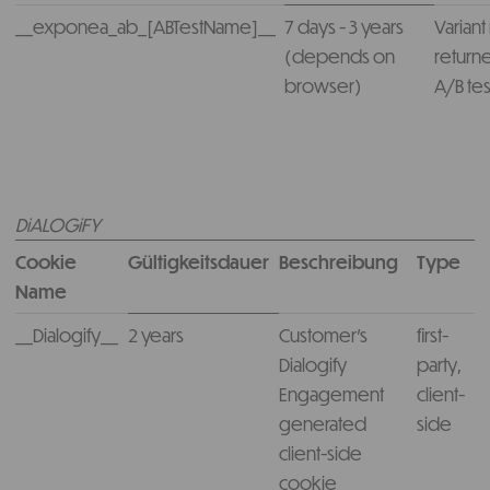
__exponea_ab_[ABTestName]__
7 days - 3 years
Varian
(depends on
returne
browser)
A/B tes
DiALOGiFY
Cookie
Gültigkeitsdauer
Beschreibung
Type
Name
__Dialogify__
2 years
Customer's
first-
Dialogify
party,
Engagement
client-
generated
side
client-side
cookie