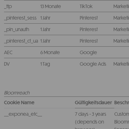
_ttp
13 Monate
TikTok
Market
_pinterest_sess
1 Jahr
Pinterest
Market
_pin_unauth
1 Jahr
Pinterest
Market
_pinterest_ct_ua
1 Jahr
Pinterest
Market
AEC
6 Monate
Google
DV
1 Tag
Google Ads
Market
Bloomreach
Cookie Name
Gültigkeitsdauer
Besch
__exponea_etc__
7 days - 3 years
Custom
(depends on
Bloom