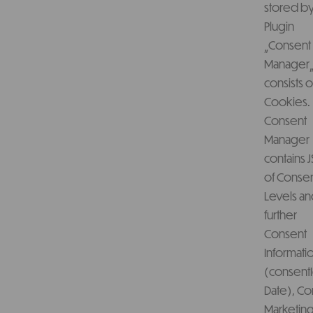
stored by
Plugin
„Consent
Manager„
consists o
Cookies.
Consent
Manager
contains 
of Conse
Levels a
further
Consent
Informatio
(consentI
Date), Co
Marketing