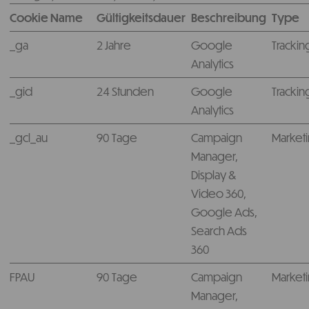
Cookie Name
Gültigkeitsdauer
Beschreibung
Type
_ga
2 Jahre
Google
Trackin
Analytics
_gid
24 Stunden
Google
Trackin
Analytics
_gcl_au
90 Tage
Campaign
Market
Manager,
Display &
Video 360,
Google Ads,
Search Ads
360
FPAU
90 Tage
Campaign
Market
Manager,