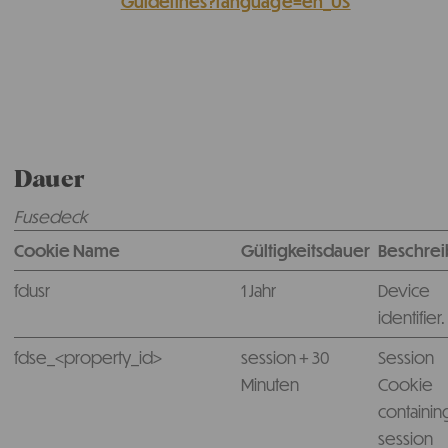
Guidelines?language=en_US
Dauer
Fusedeck
Cookie Name
Gültigkeitsdauer
Beschre
fdusr
1 Jahr
Device
identifier.
fdse_<property_id>
session + 30
Session
Minuten
Cookie
containin
session