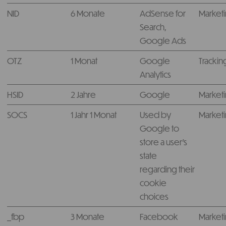
NID
6 Monate
AdSense for
Market
Search,
Google Ads
OTZ
1 Monat
Google
Trackin
Analytics
HSID
2 Jahre
Google
Market
SOCS
1 Jahr 1 Monat
Used by
Market
Google to
store a user’s
state
regarding their
cookie
choices
_fbp
3 Monate
Facebook
Market