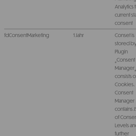
Analytics 
current st
consent
fdConsentMarketing
1 Jahr
Conset is
stored by
Plugin
„Consent
Manager„
consists o
Cookies.
Consent
Manager
contains 
of Conse
Levels a
further