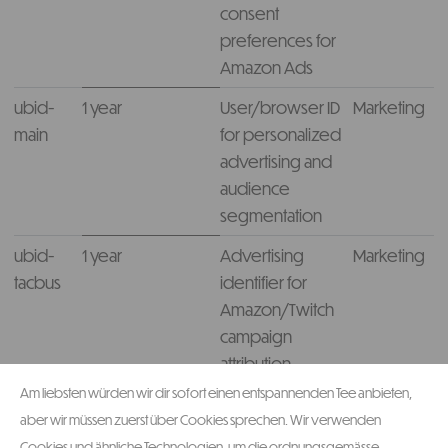
consent
preferences for
Amazon Ads
ubid-
1 year
User/browser ID
Marketing
main
for personalized
advertising and
audience
segmentation
ubid-
1 year
Advertising
Marketing
tacbus
identifier for
Amazon/Twitch
campaign
attribution
Am liebsten würden wir dir sofort einen entspannenden Tee anbieten,
sess-id
Session
Session-level
Marketing
aber wir müssen zuerst über Cookies sprechen. Wir verwenden
identifier for ad
Cookies und ähnliche Technologien, um die ordnungsgemässe