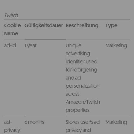
Twitch
Cookie
Gültigkeitsdauer
Beschreibung
Type
Name
ad-id
1 year
Unique
Marketing
advertising
identifier used
for retargeting
and ad
personalization
across
Amazon/Twitch
properties
ad-
6 months
Stores user’s ad
Marketing
privacy
privacy and