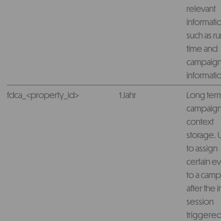
relevant
informati
such as r
time and
campaig
informati
fdca_<property_id>
1 Jahr
Long ter
campaig
context
storage.
to assign
certain e
to a cam
after the in
session
triggere