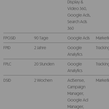
Display &
Video 360,
Google Ads,
Search Ads
360
FPGSID
90 Tage
Google Ads
Market
FPID
2 Jahre
Google
Trackin
Analytics
FPLC
20 Stunden
Google
Trackin
Analytics
DSID
2 Wochen
AdSense,
Market
Campaign
Manager,
Google Ad
Manager,