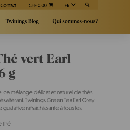
Contact
CHF 0.00
FR
Twinings Blog
Qui sommes-nous?
hé vert Earl
6 g
 ce mélange délicat et naturel de thés
 désaltérant. Twinings Green Tea Earl Grey
gustative rafraîchissante à tous les
e thé