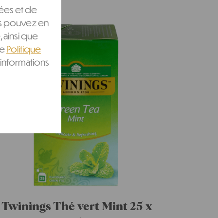
ées et de
ous pouvez en
, ainsi que
re
Politique
informations
Twinings Thé vert Mint 25 x