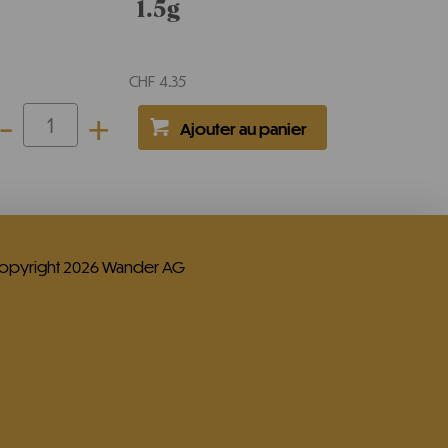
1.5g
CHF
4.35
-
+
opyright 2026 Wander AG