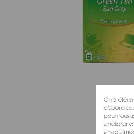
On préférera
d'abord cook
pour nous as
améliorer v
ainsi qu'à no