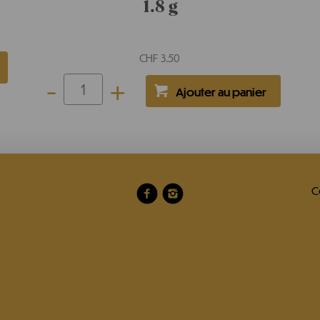
1.8 g
CHF
3.50
-
+
C