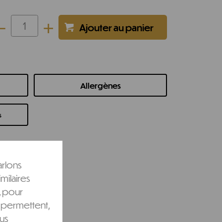
-
+
Allergènes
s
arlons
milaires
, pour
 permettent,
ous