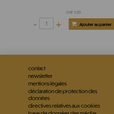
CHF
3.50
-
+
contact
newsletter
mentions légales
déclaration de protection des
données
directives relatives aux cookies
base de données des médias