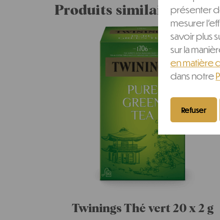
présenter d
Produits similaires
mesurer l'ef
savoir plus s
sur la mani
en matière 
dans notre
P
Refuser
Twinings Thé vert 20 x 2 g