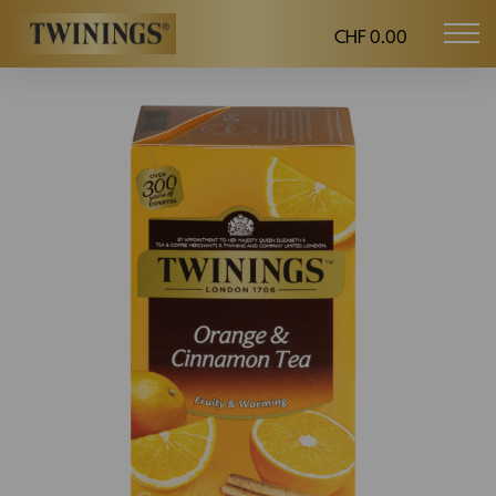
CHF 0.00
Mob
Twinings.ch
navi