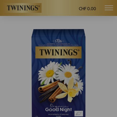
CHF 0.00
Mob
Twinings.ch
navi