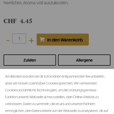
herrliches Aroma voll auszukosten.
CHF
4.45
-
+
Zutaten
Allergene
Weitere Produktinformationen
Am liebsten würden wir dir sofort einen entspannenden Tee anbieten,
aber wir müssen zuerst über Cookies sprechen. Wir verwenden
Cookies und ähnliche Technologien, um die ordnungsgemässe
Funktion unserer Webseite sicherzustellen, dein Online-Erlebnis zu
verbessern, Daten zu sammeln, die es uns und unseren Partnern
ermöglichen, den Datenverkehr auf der Webseite zu analysieren, dir auf
kontakt