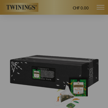
CHF 0.00
Mob
Twinings.ch
navi