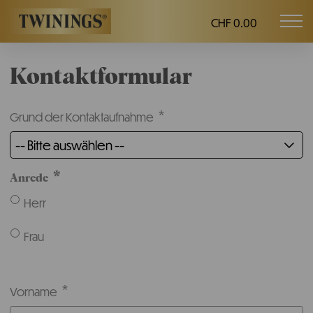
CHF 0.00
Mob
Twinings.ch
navi
Kontaktformular
Grund der Kontaktaufnahme
-- Bitte auswählen --
Anrede
Herr
Frau
Vorname