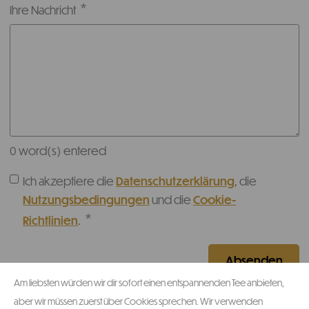
Ihre Nachricht
0
word(s) entered
Ich akzeptiere die
Datenschutzerklärung
, die
Nutzungsbedingungen
und die
Cookie-
Richtlinien
.
Am liebsten würden wir dir sofort einen entspannenden Tee anbieten,
aber wir müssen zuerst über Cookies sprechen. Wir verwenden