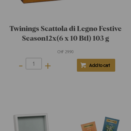
Twinings Bottiglia termica bianca
CHF
24.90
-
+