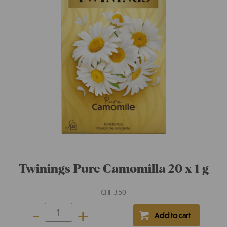
Twinings Sweet Camomilla, Miele &
Vaniglia 20 x 1.5 g
CHF
3.50
-
+