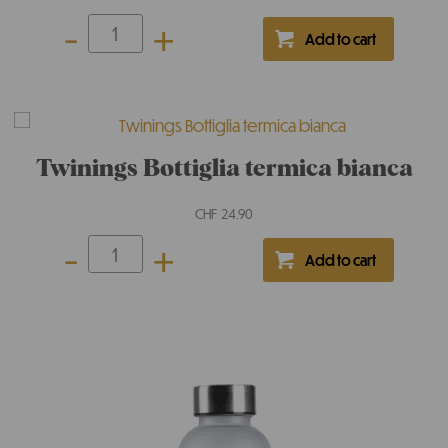
Twinings Fruity Glow 20x2g
CHF
4.75
-
+