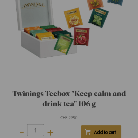
Twinings Flasche Tritan bianco 550
ml
CHF
9.90
-
+