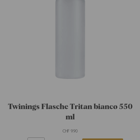
Twinings Citrusy Immune Support
20 x 2g
CHF
4.75
-
+