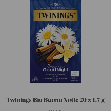
Twinings Spicy Mela & Canella 20 x
1.5 g
CHF
3.15
-
+