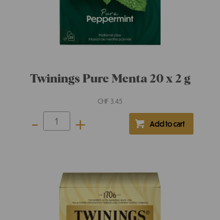
Twinings Pure Rooibos 20 x 2 g
CHF
3.30
-
+