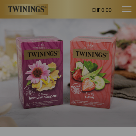
CHF 0.00
Mob
Twinings.ch
navi
<>
Header