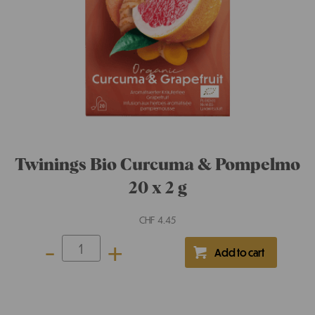
Twinings Teebox "Keep calm and
drink tea" 106 g
CHF
29.90
-
+