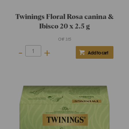
Twinings Pure Menta 20 x 2 g
CHF
3.45
-
+