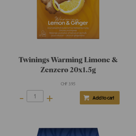
Twinings Bio Curcuma & Pompelmo
20 x 2 g
CHF
4.45
-
+