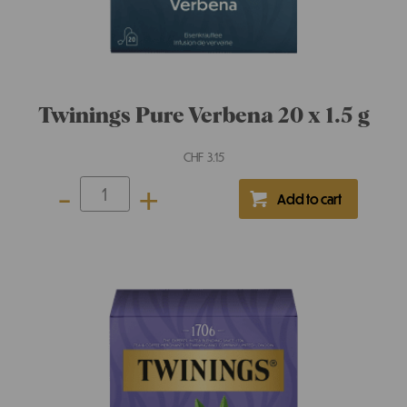
Twinings Warming Limone &
Zenzero 20x1.5g
CHF
3.95
-
+