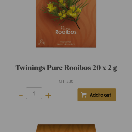
Twinings Fragrante Verbena &
Aranica 20 x 1.5 g
CHF
3.15
-
+