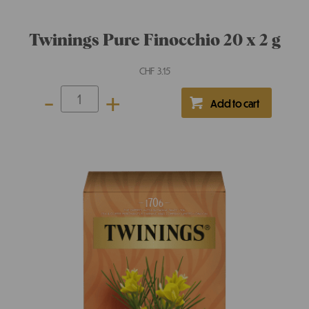
CHF
3.15
-
+