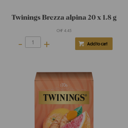
CHF
29.90
-
+