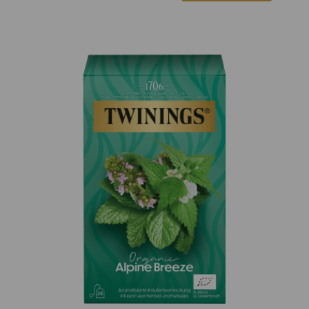
Twinings Scattola di Legno Festive
Season12x(6 x 10 Btl) 103 g