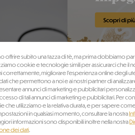
Scopri di pi
 offrire subito una tazza di tè, ma prima dobbiamo parl
zziamo cookie e tecnologie simili per assicurarci che il n
 correttamente, migliorare l'esperienza online degli ute
ati che permettono a noi e ai nostri partner di analizzare i
esentare annunci di marketing e pubblicitari personalizz
uccesso di tali annunci di marketing e pubblicitari. Per co
ie che utilizziamo e la relativa durata, e per sapere co
mpostazioni in qualsiasi momento, consultare la nostra
In
giori informazioni sono disponibili inoltre nella nostra
Di
ione dei dati
.