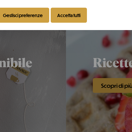
Gestisci preferenze
Accetta tutti
nibile
Ricett
Scopri di pi