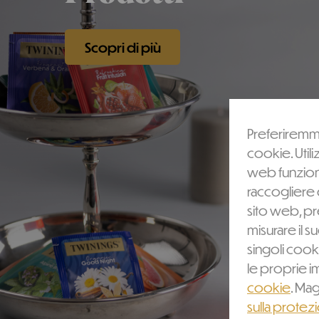
Scopri di più
Preferiremmo
cookie. Utili
web funzioni
raccogliere d
sito web, pr
misurare il s
singoli cook
le proprie i
cookie
. Mag
sulla protez