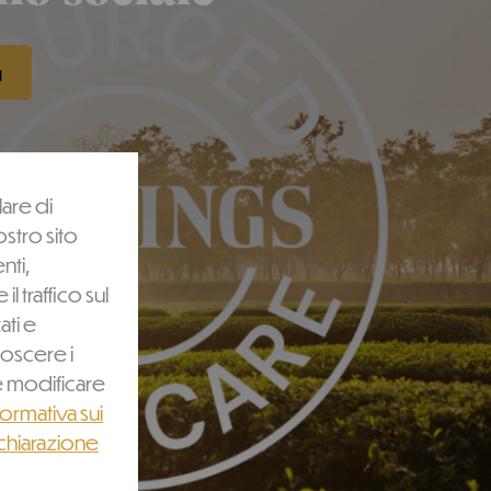
ù
are di
ostro sito
nti,
l traffico sul
ati e
noscere i
me modificare
formativa sui
chiarazione