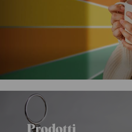
Header
Twinings
Prodotti