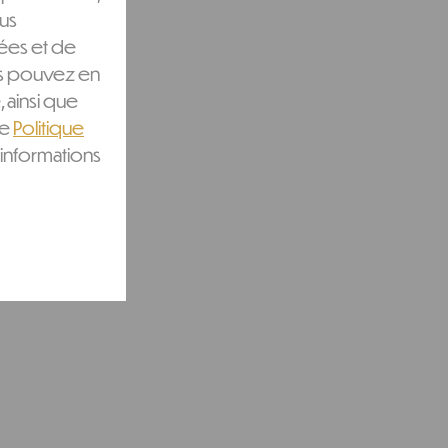
ous
ées et de
ous pouvez en
, ainsi que
re
Politique
informations