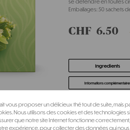
se détendre en toutes ci
Emballages: 50 sachets d
CHF
6.50
Ingredients
Informations complémentaire
it vous proposer un délicieux thé tout de suite, mais p
ies. Nous utilisons des cookies et des technologies si
surer que notre site Internet fonctionne correctement
otre expérience, pour collecter des données qui nous