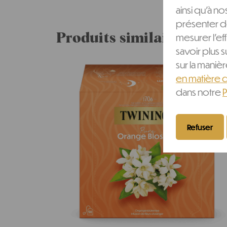
ainsi qu'à no
présenter d
mesurer l'ef
Produits similaires
savoir plus s
sur la mani
en matière 
dans notre
P
Refuser