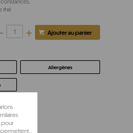
rconstances.
e thé
-
+
Allergènes
s
arlons
milaires
, pour
 permettent,