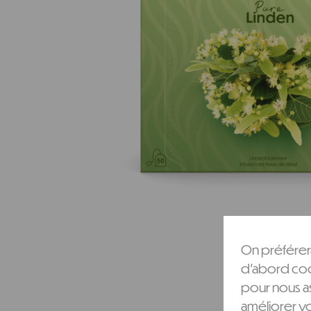
On préférera
d'abord cook
pour nous as
améliorer v