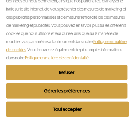
données qui nous permettent, ainsi qu'à nos partenaires, d'analyser le
trafic sur le site Internet, de vous présenter des mesures de marketing et
des publicités personnalisées et de mesurer l'efficacité de ces mesures
de marketing et publicités. Vous pouvez en savoir plus sur les différents
cookies que nous utilisons et leur durée, ainsi que sur la manière de
modifier vos paramètres à tout moment dans notre
Politique en matière
de cookies
. Vous trouverez également de plus amples informations
dans notre
Politique en matière de confidentialité
.
Refuser
Gérer les préférences
Twinings Pure Verveine 20 x 1.5 g
Tout accepter
CHF
3.15