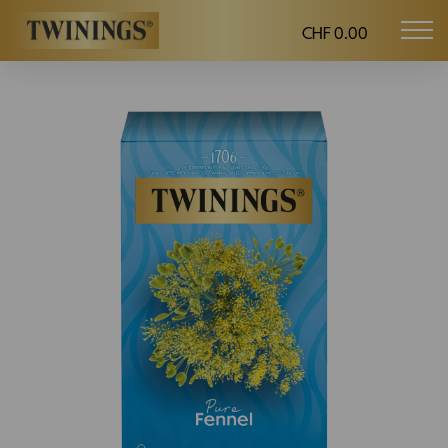
CHF 0.00
Mob
Twinings.ch
navi