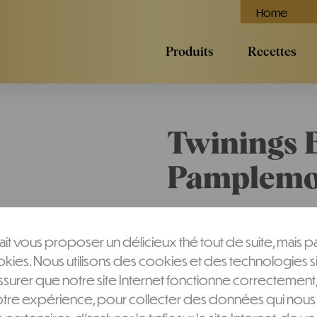
Home
Produits
Recettes
Twinings 
Pamplemou
Composée avec soin, la d
it vous proposer un délicieux thé tout de suite, mais p
Pamplemousse de Twinings 
ies. Nous utilisons des cookies et des technologies si
Synonyme de longue vie 
surer que notre site Internet fonctionne correctement
depuis plus de 2000 ans,
otre expérience, pour collecter des données qui nous
reine des épices. Nous l’