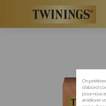
Twinings.ch
On préférera
d'abord cook
pour nous as
améliorer v