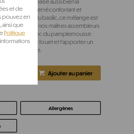
ous
e, dont l’huile apaise aussi bien la
ées et de
s. Grâce à l’effet réconfortant et
ous pouvez en
gingembre et du basilic, ce mélange est
, ainsi que
eur. En prime, nos maîtres assembleurs
re
Politique
ion bio unique avec du pamplemousse
informations
 petit coup de fouet et t’apporter un
ong de la journée.
-
+
Allergènes
s