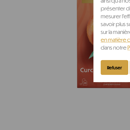
ainsi qu'à no
présenter d
mesurer l'ef
savoir plus s
sur la mani
en matière 
dans notre
P
Refuser