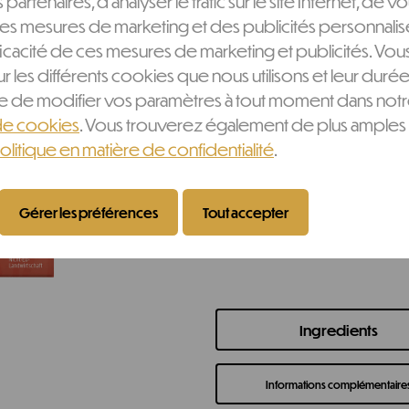
s partenaires, d'analyser le trafic sur le site Internet, de v
rafraîchissante et stimulant
es mesures de marketing et des publicités personnalis
respiration que les pensée
ficacité de ces mesures de marketing et publicités. V
légèrement stimulant du 
ur les différents cookies que nous utilisons et leur durée
une source de bonne hum
ère de modifier vos paramètres à tout moment dans not
ont sublimé cette infus
de cookies
. Vous trouverez également de plus amples 
acidulé pour te donner un
olitique en matière de confidentialité
.
équilibre parfait tout au l
Gérer les préférences
Tout accepter
CHF
4.45
Ingredients
Informations complémentaire