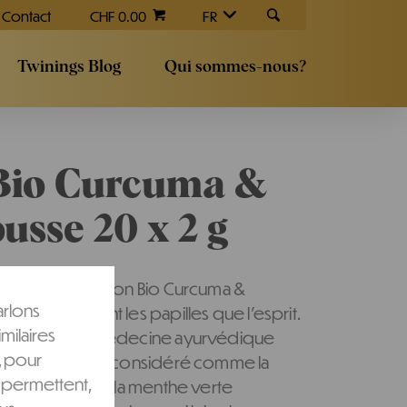
Contact
CHF 0.00
FR
Twinings Blog
Qui sommes-nous?
Bio Curcuma &
sse 20 x 2 g
élicieuse infusion Bio Curcuma &
arlons
stimule autant les papilles que l’esprit.
milaires
et utilisé en médecine ayurvédique
, pour
 le curcuma est considéré comme la
 permettent,
avons associé à la menthe verte