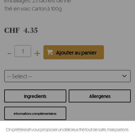
Emballages: 25 sachets de thé
Thé en vrac: Carton à 100g
CHF
4.35
-
+
-- Select --
Ingredients
Allergènes
Informations complémentaires
On préférerait vous proposer un délicieux thé tout de suite, mais parlons