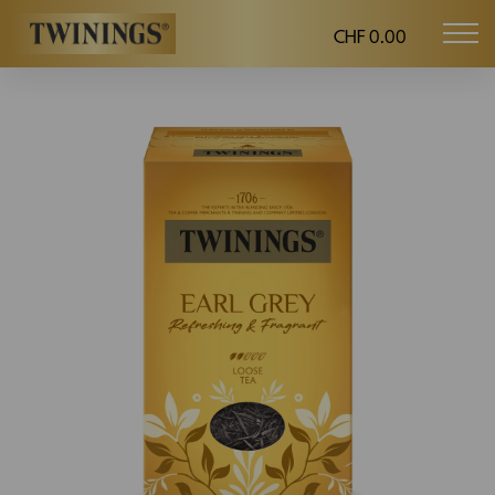
CHF 0.00
Mob
Twinings.ch
navi